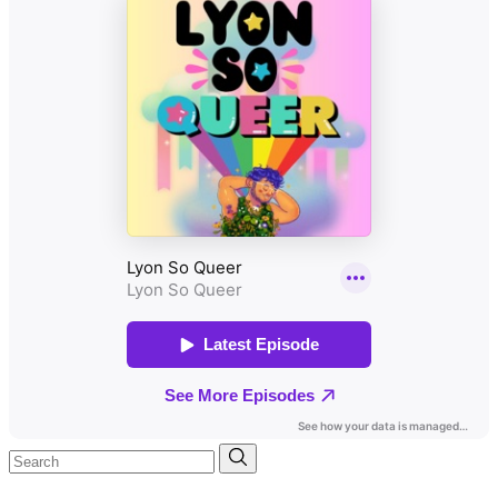
Search
for: