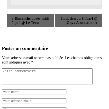
«
Dimanche après-midi
Initiation au Shibari @
à poil @ Le Trou
Onyx Association
»
Poster un commentaire
Votre adresse e-mail ne sera pas publiée.
Les champs obligatoires
sont indiqués avec
*