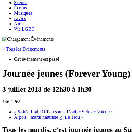
Scènes
Écrans
Musiques
Livres
Arts
Vie LGBT+
« Tous les Évènements
Cet évènement est passé
Journée jeunes (Forever Young
3 juillet 2018 de 12h30
à
1h30
14€ à 26€
«
Soirée Light Off au sauna Double Side de Valence
À poil – mardi naturiste @ Le Trou
»
Tous les mardis, c’est journée jeunes au S