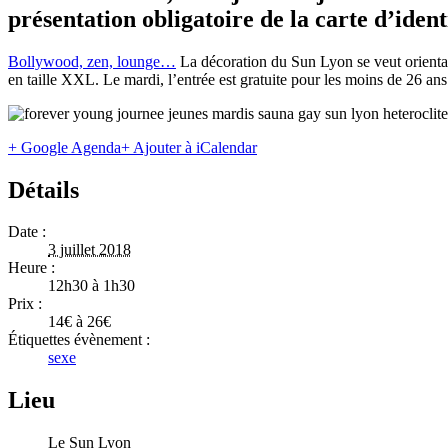
présentation obligatoire de la carte d’ident
Bollywood, zen, lounge…
La décoration du Sun Lyon se veut orientale
en taille XXL. Le mardi, l’entrée est gratuite pour les moins de 26 ans
+ Google Agenda
+ Ajouter à iCalendar
Détails
Date :
3 juillet 2018
Heure :
12h30 à 1h30
Prix :
14€ à 26€
Étiquettes évènement :
sexe
Lieu
Le Sun Lyon