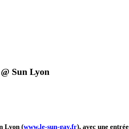
) @ Sun Lyon
un Lyon (
www.le-sun-gay.fr
), avec une entrée