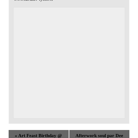
«
Art Feast Birthday @
Afterwork soul par Dee