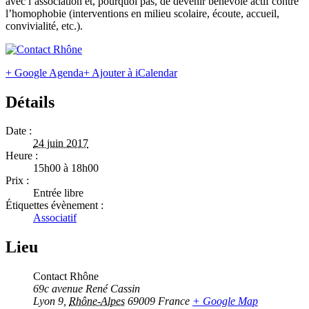
avec l’association et, pourquoi pas, de devenir bénévole actif contre
l’homophobie (interventions en milieu scolaire, écoute, accueil,
convivialité, etc.).
+ Google Agenda
+ Ajouter à iCalendar
Détails
Date :
24 juin 2017
Heure :
15h00 à 18h00
Prix :
Entrée libre
Étiquettes évènement :
Associatif
Lieu
Contact Rhône
69c avenue René Cassin
Lyon 9
,
Rhône-Alpes
69009
France
+ Google Map