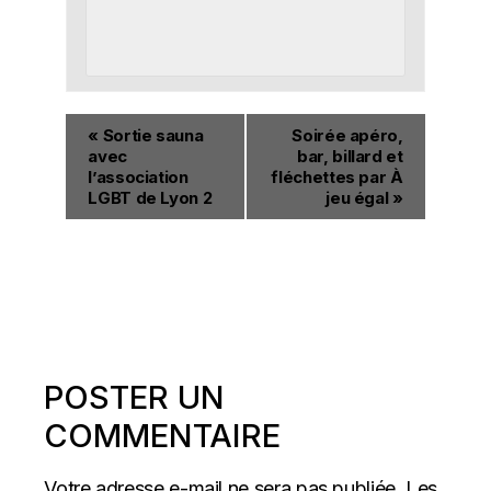
«
Sortie sauna
Soirée apéro,
avec
bar, billard et
l’association
fléchettes par À
LGBT de Lyon 2
jeu égal
»
POSTER UN
COMMENTAIRE
Votre adresse e-mail ne sera pas publiée.
Les