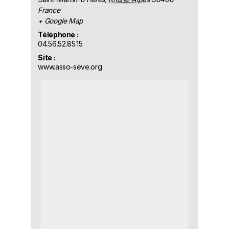
France
+ Google Map
Téléphone :
04.56.52.85.15
Site :
www.asso-seve.org