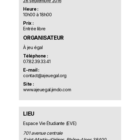
28 septembre 2016
Heure :
10h00 à 18h00
Prix :
Entrée libre
ORGANISATEUR
À jeu égal
Téléphone :
07.82.39.33.41
E-mail :
contact@ajeuegal.org
Site :
www.ajeuegal.jimdo.com
LIEU
Espace Vie Étudiante (EVE)
701 avenue centrale
Saint-Martin-d'Hères
,
Rhône-Alpes
38400