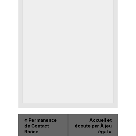
«
Permanence
Accueil et
de Contact
écoute par À jeu
Rhône
égal
»