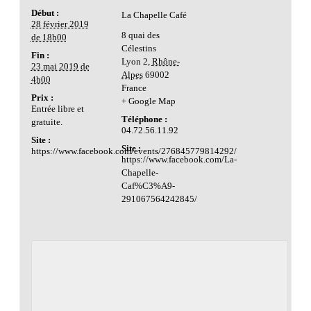
Début :
La Chapelle Café
28 février 2019
8 quai des
de 18h00
Célestins
Fin :
Lyon 2
,
Rhône-
23 mai 2019 de
Alpes
69002
4h00
France
Prix :
+ Google Map
Entrée libre et
Téléphone :
gratuite.
04.72.56.11.92
Site :
Site :
https://www.facebook.com/events/276845779814292/
https://www.facebook.com/La-
Chapelle-
Caf%C3%A9-
291067564242845/