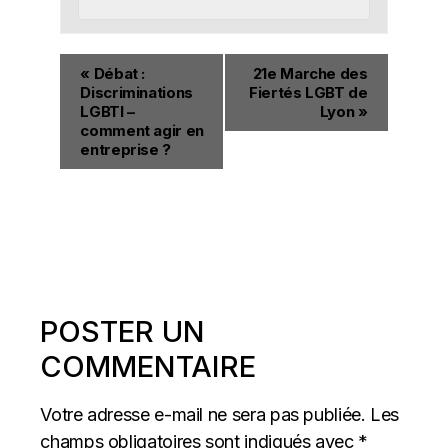
«
Débat :
21e Marche des
Discriminations
Fiertés LGBT de
LGBTI –
Lyon
»
comment agir en
entreprise ?
POSTER UN
COMMENTAIRE
Votre adresse e-mail ne sera pas publiée.
Les
champs obligatoires sont indiqués avec
*