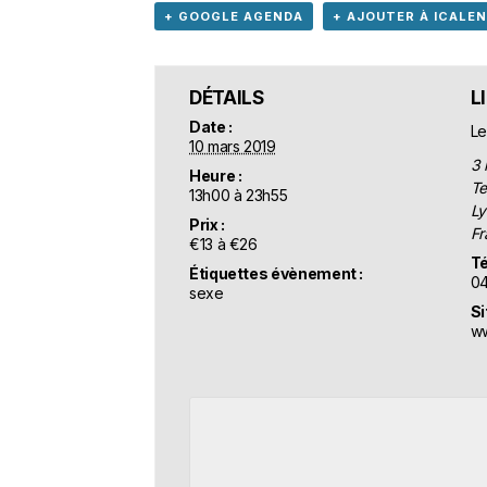
+ GOOGLE AGENDA
+ AJOUTER À ICALE
DÉTAILS
L
Date :
Le
10 mars 2019
3 
Heure :
Te
13h00 à 23h55
Ly
Prix :
Fr
€13 à €26
Té
Étiquettes évènement :
04
sexe
Si
ww