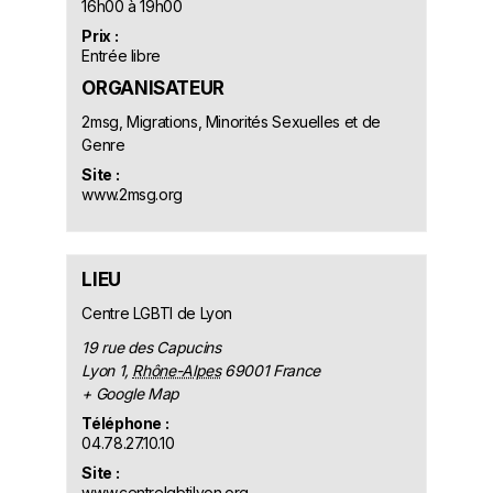
16h00 à 19h00
Prix :
Entrée libre
ORGANISATEUR
2msg, Migrations, Minorités Sexuelles et de
Genre
Site :
www.2msg.org
LIEU
Centre LGBTI de Lyon
19 rue des Capucins
Lyon 1
,
Rhône-Alpes
69001
France
+ Google Map
Téléphone :
04.78.27.10.10
Site :
www.centrelgbtilyon.org