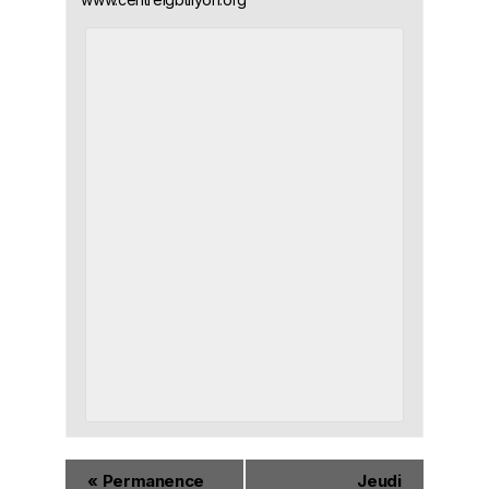
«
Permanence
Jeudi