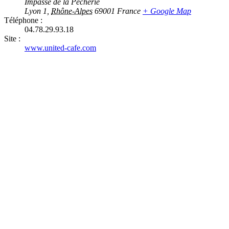
Impasse de la Pêcherie
Lyon 1
,
Rhône-Alpes
69001
France
+ Google Map
Téléphone :
04.78.29.93.18
Site :
www.united-cafe.com