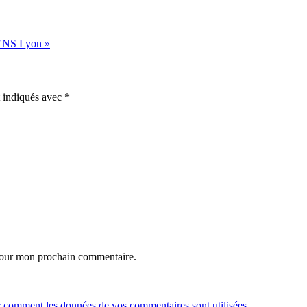
 l’ENS Lyon
»
t indiqués avec
*
 pour mon prochain commentaire.
r comment les données de vos commentaires sont utilisées
.