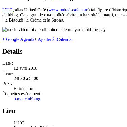
L’UC
, alias United Café (
www.united-cafe.com
) fait figure d’histor
clubbing. Cette grande cave voûtée abrite un karaoké le mardi, une so
: la Bigoudi, la Crème et la Strong.
+ Google Agenda
+ Ajouter à iCalendar
Détails
Date :
12 avril 2018
Heure :
23h30 à 5h00
Prix :
Entrée libre
Étiquettes évènement :
bar et clubbing
Lieu
L’UC