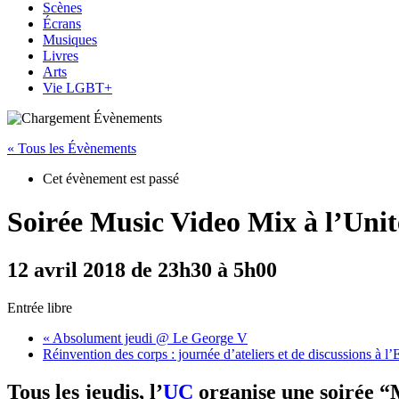
Scènes
Écrans
Musiques
Livres
Arts
Vie LGBT+
« Tous les Évènements
Cet évènement est passé
Soirée Music Video Mix à l’Uni
12 avril 2018 de 23h30
à
5h00
Entrée libre
«
Absolument jeudi @ Le George V
Réinvention des corps : journée d’ateliers et de discussions à
Tous les jeudis, l’
UC
organise une soirée “