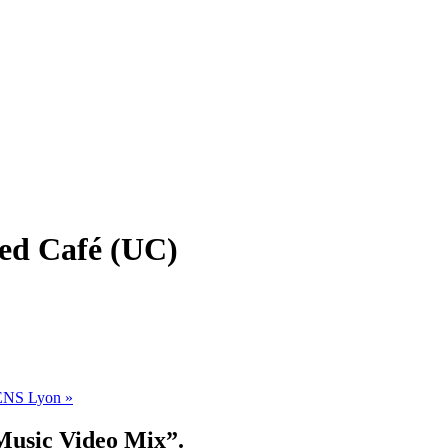
ted Café (UC)
 l’ENS Lyon
»
Music Video Mix”.