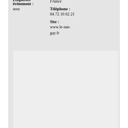
France
évènement :
sexe
Téléphone :
04.72.10.02.21
Site :
www.le-sun-
gay.fr