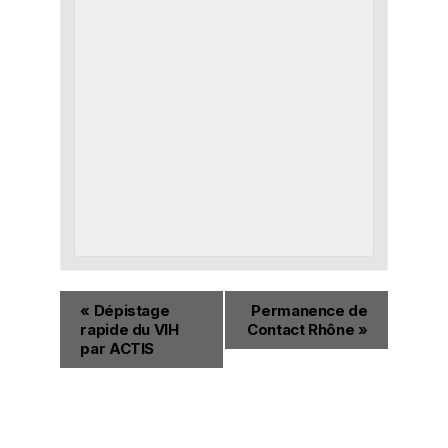
«
Dépistage
Permanence de
rapide du VIH
Contact Rhône
»
par ACTIS