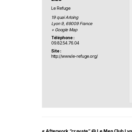
Le Refuge
19 quai Arloing
Lyon 9
,
69009
France
+ Google Map
Téléphone :
09.82.54.76.04
Site :
http://www.le-refuge.org/
«
Afterwork “cravate” @ Le Men Club Ly