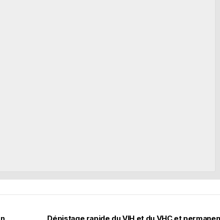
on
Dépistage rapide du VIH et du VHC et permane