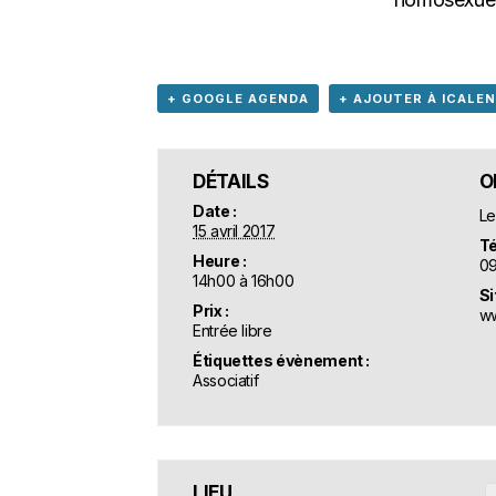
+ GOOGLE AGENDA
+ AJOUTER À ICALE
DÉTAILS
O
Date :
Le
15 avril 2017
Té
Heure :
09
14h00 à 16h00
Si
Prix :
ww
Entrée libre
Étiquettes évènement :
Associatif
LIEU