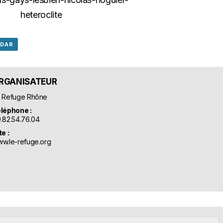
NDAR
RGANISATEUR
 Refuge Rhône
léphone :
.82.54.76.04
te :
w.le-refuge.org