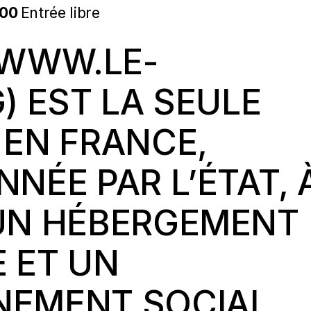
00
Entrée libre
WWW.LE-
G
) EST LA SEULE
EN FRANCE,
NÉE PAR L’ÉTAT, 
UN HÉBERGEMENT
 ET UN
EMENT SOCIAL,