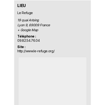
LIEU
Le Refuge
19 quai Arloing
Lyon 9
,
69009
France
+ Google Map
Téléphone :
09.82.54.76.04
Site :
http://www.le-refuge.org/