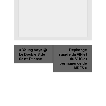
«
Young boys @
Dépistage
Le Double Side
rapide du VIH et
Saint-Étienne
du VHC et
permanence de
AIDES
»