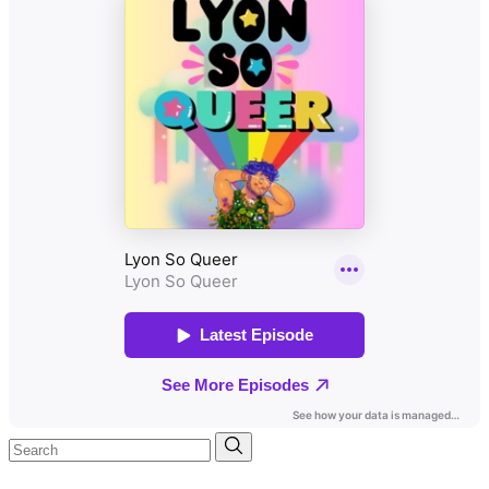
Search
for: