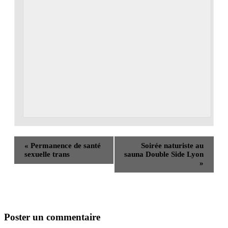
«
Permanence de santé
Soirée naturiste au
sexuelle trans
sauna Double Side Lyon
»
Poster un commentaire