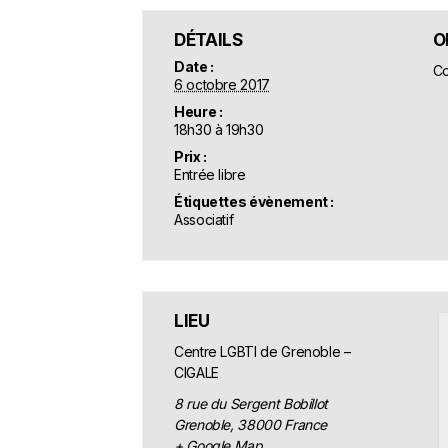
DÉTAILS
O
Date :
Co
6 octobre 2017
Heure :
18h30 à 19h30
Prix :
Entrée libre
Étiquettes évènement :
Associatif
LIEU
Centre LGBTI de Grenoble –
CIGALE
8 rue du Sergent Bobillot
Grenoble
,
38000
France
+ Google Map