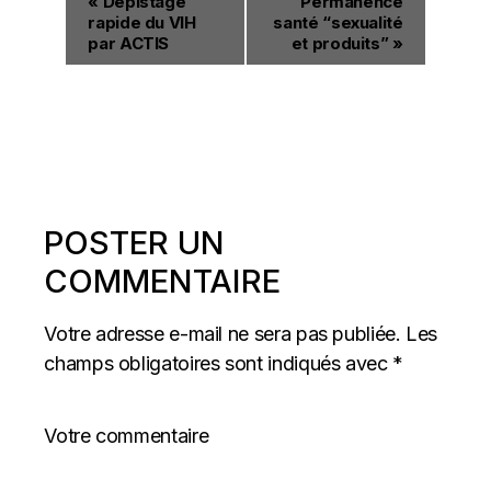
«
Dépistage
Permanence
rapide du VIH
santé “sexualité
par ACTIS
et produits”
»
POSTER UN
COMMENTAIRE
Votre adresse e-mail ne sera pas publiée.
Les
champs obligatoires sont indiqués avec
*