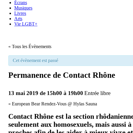
Écrans
Musiques
Livres
Arts
Vie LGBT+
« Tous les Évènements
Cet évènement est passé
Permanence de Contact Rhône
13 mai 2019 de 15h00
à
19h00
Entrée libre
«
European Bear Rendez-Vous @ Hylas Sauna
Contact Rhône est la section rhôdanienn
seulement aux homosexuels, mais aussi à l
proches afin de les aider à mieux vivre et