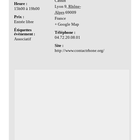
Cassin
Heure :
Lyon 9
,
Rhône-
15h00 à 19h00
Alpes
69009
Prix :
France
Entrée libre
+ Google Map
Étiquettes
Téléphone :
évènement :
04.72.20.08.01
Associatif
Site :
http://www.contactrhone.org/