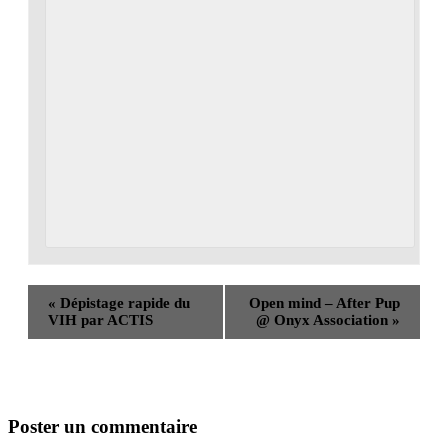
«
Dépistage rapide du
Open mind – After Pup
VIH par ACTIS
@ Onyx Association
»
Poster un commentaire