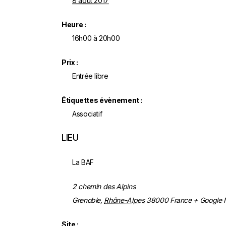
8 août 2017
Heure :
16h00 à 20h00
Prix :
Entrée libre
Étiquettes évènement :
Associatif
LIEU
La BAF
2 chemin des Alpins
Grenoble
,
Rhône-Alpes
38000
France
+ Google
Site :