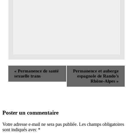
«
Permanence de santé
Permanence et auberge
sexuelle trans
espagnole de Rando’s
Rhône-Alpes
»
Poster un commentaire
Votre adresse e-mail ne sera pas publiée.
Les champs obligatoires
sont indiqués avec
*