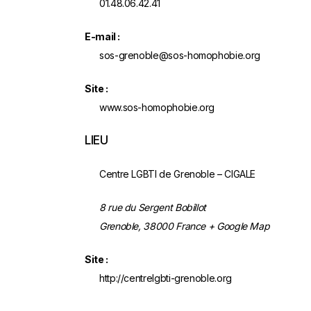
01.48.06.42.41
E-mail :
sos-grenoble@sos-homophobie.org
Site :
www.sos-homophobie.org
LIEU
Centre LGBTI de Grenoble – CIGALE
8 rue du Sergent Bobillot
Grenoble
,
38000
France
+ Google Map
Site :
http://centrelgbti-grenoble.org