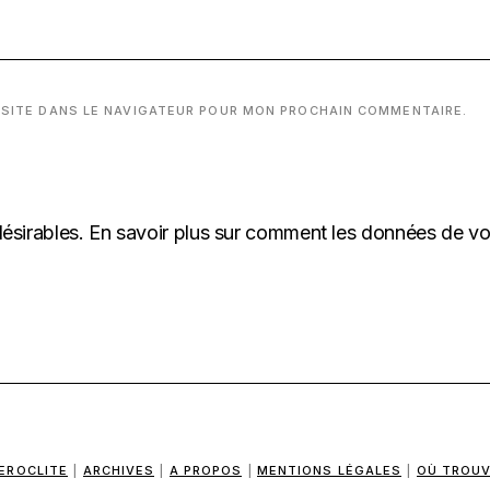
 SITE DANS LE NAVIGATEUR POUR MON PROCHAIN COMMENTAIRE.
désirables.
En savoir plus sur comment les données de v
EROCLITE
|
ARCHIVES
|
A PROPOS
|
MENTIONS LÉGALES
|
OÙ TROUV