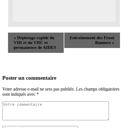
«
Dépistage rapide du
Entraînement des Front
VIH et du VHC et
Runners
»
permanence de AIDES
Poster un commentaire
Votre adresse e-mail ne sera pas publiée.
Les champs obligatoires
sont indiqués avec
*