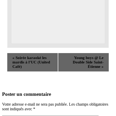
«
Soirée karaoké les
Young boys @ Le
mardis à l’UC (United
Double Side Saint-
Café)
Étienne
»
Poster un commentaire
Votre adresse e-mail ne sera pas publiée.
Les champs obligatoires
sont indiqués avec
*