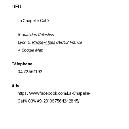
LIEU
La Chapelle Café
8 quai des Célestins
Lyon 2
,
Rhône-Alpes
69002
France
+ Google Map
Téléphone :
04.72.56.11.92
Site :
https://www.facebook.com/La-Chapelle-
Caf%C3%A9-291067564242845/