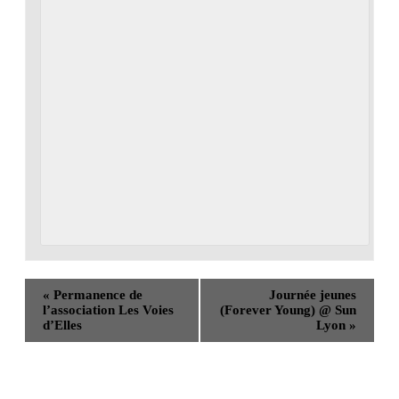
«
Permanence de
Journée jeunes
l’association Les Voies
(Forever Young) @ Sun
d’Elles
Lyon
»