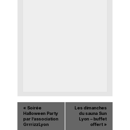
«
Soirée
Les dimanches
Halloween Party
du sauna Sun
par l’association
Lyon – buffet
GrrrizzLyon
offert
»