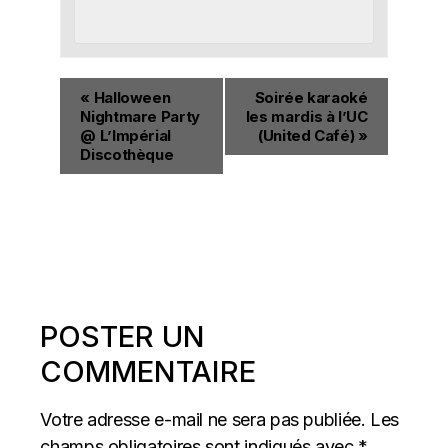
«
Halloween
Soirée karaoké
Nightmare Party
les mardis à l’UC
@ L’Impérial
(United Café)
»
Discothèque
POSTER UN
COMMENTAIRE
Votre adresse e-mail ne sera pas publiée.
Les
champs obligatoires sont indiqués avec
*