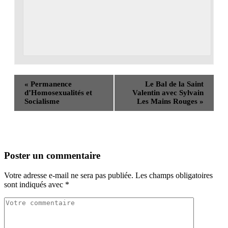
«
Permanence
Le Bal de la Saint
d’Homosexualités et
Valentin avec Sylvain
Socialisme
Les Mains Rouges
»
Poster un commentaire
Votre adresse e-mail ne sera pas publiée.
Les champs obligatoires
sont indiqués avec
*