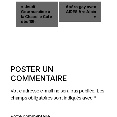
«
Jeudi
Apéro gay avec
Gourmandise à
AIDES Arc Alpin
la Chapelle Café
»
dès 18h
POSTER UN
COMMENTAIRE
Votre adresse e-mail ne sera pas publiée.
Les
champs obligatoires sont indiqués avec
*