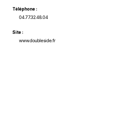
Téléphone :
04.77.32.48.04
Site :
www.doubleside.fr