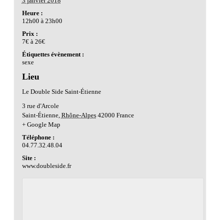
3 janvier 2018
Heure :
12h00 à 23h00
Prix :
7€ à 26€
Étiquettes évènement :
sexe
Lieu
Le Double Side Saint-Étienne
3 rue d'Arcole
Saint-Étienne
,
Rhône-Alpes
42000
France
+ Google Map
Téléphone :
04.77.32.48.04
Site :
www.doubleside.fr