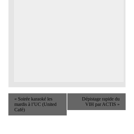
«
Soirée karaoké les
Dépistage rapide du
mardis à l’UC (United
VIH par ACTIS
»
Café)