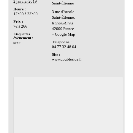
2 janvier 2019
Saint-Étienne
Heure :
3 rue d'Arcole
12h00 à 23h00
Saint-Étienne
,
Prix :
Rhône-Alpes
7€ à 26€
42000
France
Étiquettes
+ Google Map
évènement :
Téléphone :
sexe
04.77.32.48.04
Site :
www.doubleside.fr