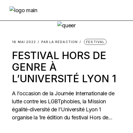
Skip
to
the
content
16 MAI 2022
PAR
LA RÉDACTION
FESTIVAL
FESTIVAL HORS DE
GENRE À
L’UNIVERSITÉ LYON 1
A l’occasion de la Journée Internationale de
lutte contre les LGBTphobies, la Mission
égalité-diversité de l’Université Lyon 1
organise la 1re édition du festival Hors de...