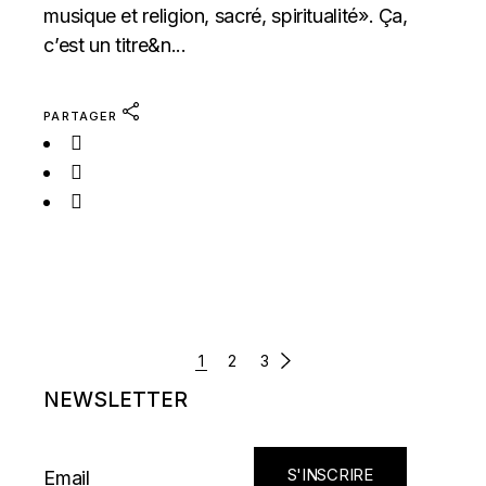
musique et religion, sacré, spiritualité». Ça,
c’est un titre&n...
PARTAGER
NAVIGATION
1
2
3
DES
NEWSLETTER
ARTICLES
S'INSCRIRE