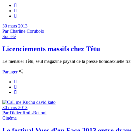
30 mars 2013
Par
Charline Corubolo
Société
Licenciements massifs chez Têtu
Le mensuel Têtu, seul magazine payant de la presse homosexuelle frança
Partager
30 mars 2013
Par
Didier Roth-Bettoni
Cinéma
Le festival Vues d’en Face 2013 entre dram