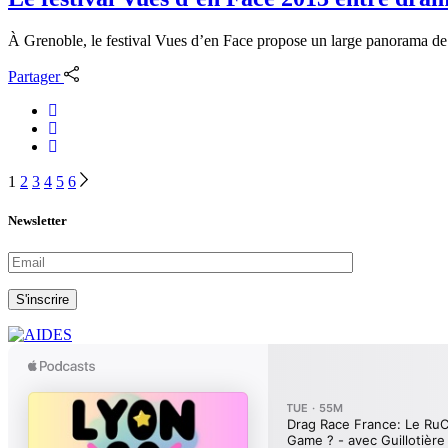
À Grenoble, le festival Vues d’en Face propose un large panorama de l
Partager
Navigation
1
2
3
4
5
6
des
Newsletter
articles
S'inscrire