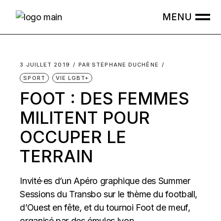
Skip
to
the
content
3 JUILLET 2019
PAR
STÉPHANE DUCHÊNE
SPORT
VIE LGBT+
FOOT : DES FEMMES
MILITENT POUR
OCCUPER LE
TERRAIN
Invité·es d’un Apéro graphique des Summer
Sessions du Transbo sur le thème du football,
d’Ouest en fête, et du tournoi Foot de meuf,
organisé par des émules lyon...