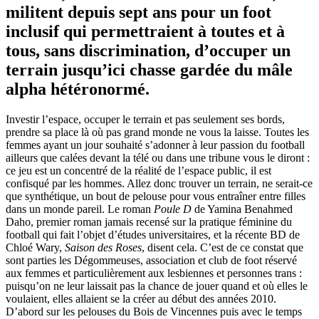
militent depuis sept ans pour un foot
inclusif qui permettraient à toutes et à
tous, sans discrimination, d’occuper un
terrain jusqu’ici chasse gardée
du mâle
alpha
hétéronormé
.
Investir l’espace, occuper le terrain et pas seulement ses bords,
prendre sa place là où pas grand monde ne vous la laisse. Toutes les
femmes ayant un jour souhaité s’adonner à leur passion du football
ailleurs que calées devan
t la télé ou dans une tribune vous le diront :
ce jeu est un concentré de la réalité de l’espace public, il est
confisqué par les hommes. Allez donc trouver un terrain, ne serait-ce
que synthétique, un bout de pelouse pour vous entraîner entre filles
dans
un monde pareil. Le roman
Poule D
de
Yamina
Benahmed
Daho, premier roman jamais recensé sur la pratique féminine du
football qui fait l’objet d’études universitaires, et la récente BD de
Chloé
Wary
,
Saison des Roses
, disent cela. C’est de ce constat que
so
nt parties les
Dégommeuses
, association et club de foot réservé
aux femmes et particulièrement aux lesbiennes et personnes
trans
:
puisqu’on ne leur laissait pas la chance de jouer quand et où elles le
voulaient, elles allaient se la créer au début des ann
ées 2010.
D’abord sur les pelouses du Bois de Vincennes puis avec le temps