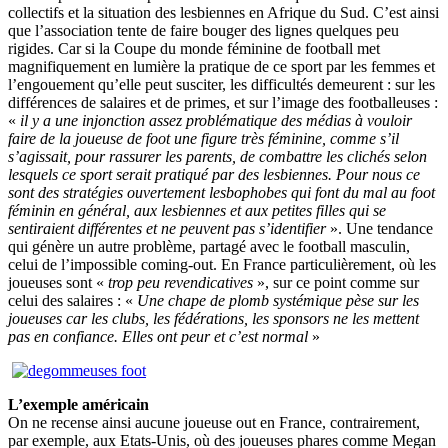
collectifs et la situation des lesbiennes en Afrique du Sud. C’est ainsi
que l’association tente de faire bouger des lignes quelques peu
rigides. Car si la Coupe d
u monde féminine de football met
magnifiquement en lumière la pratique de ce sport par les femmes et
l’engouement qu’elle peut susciter, les difficultés demeurent : sur les
différences de salaires et de primes, et sur l’image des footballeuses :
«
il y a u
ne injonction assez problématique des médias à vouloir
faire de la joueuse de foot une figure très féminine, comme s’il
s’agissait, pour rassurer les parents, de combattre les clichés selon
lesquels ce sport serait pratiqué par des lesbiennes. Pour nous ce
sont des stratégies ouvertement
lesbophobes
qui font du mal au foot
féminin en général, aux lesbiennes et aux petites filles qui se
sentiraient différentes et ne peuvent pas s’identifier
». Une tendance
qui génère un autre problème, partagé avec le footba
ll masculin,
celui de l’impossible
coming
-out. En France particulièrement, où les
joueuses sont «
trop peu revendicatives
», sur ce point comme sur
celui des salaires : «
Une chape de plomb systémique pèse sur les
joueuses car les clubs, les fédérations, l
es sponsors ne les mettent
pas en confiance. Elles ont peur et c’est normal
»
L’exemple américain
On ne recense ainsi aucune joueuse out en France, contrairement,
par exemple, aux Etats-Unis, où
des joueuses phares comme Megan