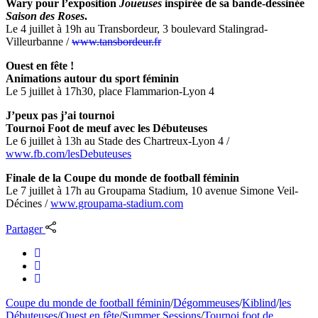
Wary pour l’exposition
Joueuses
inspirée de sa bande-dessinée
Saison des Roses
.
Le 4 juillet à 19h au Transbordeur, 3 boulevard Stalingrad-
Villeurbanne /
www.tansbordeur.fr
Ouest en fête !
Animations autour du sport féminin
Le 5 juillet à 17h30, place Flammarion-Lyon 4
J’peux pas j’ai tournoi
Tournoi Foot de meuf avec les Débuteuses
Le 6 juillet à 13h au Stade des Chartreux-Lyon 4 /
www.fb.com/lesDebuteuses
Finale de la Coupe du monde de football féminin
Le 7 juillet à 17h au Groupama Stadium, 10 avenue Simone Veil-
Décines /
www.groupama-stadium.com
Partager
Coupe du monde de football féminin
/
Dégommeuses
/
Kiblind
/
les
Débuteuses
/
Ouest en fête
/
Summer Sessions
/
Tournoi foot de