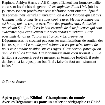
Rapinoe
,
Ashlyn
Harris et A
li Krieger affichent leur homosexualité
et cassent les clichés de genre. «
L’exemple des Etats-Unis
[où les
joueuses sont en procès avec leur fédération pour obtenir l’égalité
des primes, ndlr]
est très intéressant : on a Alex Morgan qui est très
féminine,
hétéro, mariée et super copine avec Megan
Rapinoe
qui
est homo, out, en couple avec l’une des grandes stars du basket
américain Sue
Bird
. C’est le bon exemple de deux joueuses qui sont
exactement qui elles veulent sur et en dehors du terrain. Cette
possib
ilité-là, on ne l’a pas en France.
» La preuve, les
Dégommeuses
ne croulent pas sous les manifestations de soutien des
joueuses pro : «
Le monde professionnel n’est pas très content de
nous voir prendre position sur ces sujets. C’est normal parce qu’on
app
uie là où ça fait mal. C’est dommage mais c’est normal.
» Si le
territoire à conquérir peut se mesurer en terrain de football, il reste
du chemin à faire jusqu’au but final : faire du foot un instrument
inclusif.
© Teresa Suarez
Apéro graphique Kiblind – Championnes du monde
Avec les Dégommeuses pour un atelier de sérigraphie et Chloé