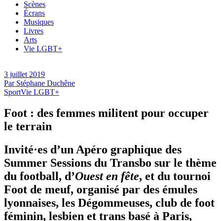
Scènes
Écrans
Musiques
Livres
Arts
Vie LGBT+
3 juillet 2019
Par
Stéphane Duchêne
Sport
Vie LGBT+
Foot : des femmes militent pour occuper
le terrain
Invité·es
d’un Apéro graphique des
Summer
Sessions du
Transbo
sur le thème
du football, d’
Ouest en fête
, et du tournoi
Foot de meuf,
organisé par des émules
lyonnaises, les
Dégommeuses
, club de foot
féminin, lesbien et
trans
basé à Paris,