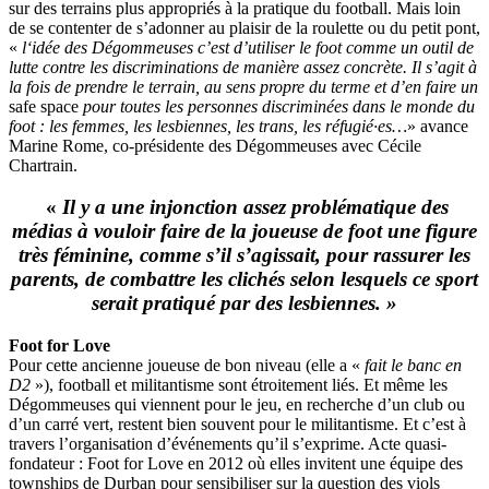
sur des terrains plus appropriés à la pratique du football. Mais loin
de se contenter de s’adonner au plaisir de la roulette ou du petit pont,
«
l
‘idée des
Dégommeuses
c’est d’utili
ser le foot comme un outil de
lutte contre les discriminations de manière assez concrète. Il s’agit à
la fois de prendre le terrain, au sens propre du terme et d’en faire un
safe
space
pour toutes les personnes discriminées dans le monde du
foot : les femm
es, les lesbiennes, les
trans
, les
réfugié·es
…
»
avance
Marine Rome, co-présidente des
Dégommeuses
avec Cécile
Chartrain.
«
I
l y a u
ne injonction assez problématique des
médias à vouloir faire de la joueuse de foot une figure
très féminine, comme s’il s’agissait, pour rassurer les
parents, de combattre les clichés selon lesquels ce sport
serait pratiqué par des lesbiennes.
»
Foot for Love
Pour cette ancienne joueuse de bon niveau (elle a «
fait le banc en
D2
»), football et militantisme sont étroitement
liés. Et même les
Dégommeuses
qui viennent pour le jeu, en recherche d’un club ou
d’un carré vert, restent bien souvent pour le militantisme. Et c’est à
travers l’organisation d’événements qu’il s’exprime. Acte quasi-
fondateur : Foot for Love en 2012 où e
lles invitent une équipe des
townships de Durban pour sensibiliser sur la question des viols