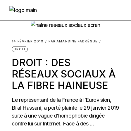
Skip
to
the
content
14 FÉVRIER 2019
PAR
AMANDINE FABRÈGUE
DROIT
DROIT : DES
RÉSEAUX SOCIAUX À
LA FIBRE HAINEUSE
Le représentant de la France à l’Eurovision,
Bilal Hassani, a porté plainte le 29 janvier 2019
suite à une vague d’homophobie dirigée
contre lui sur Internet. Face à des ...