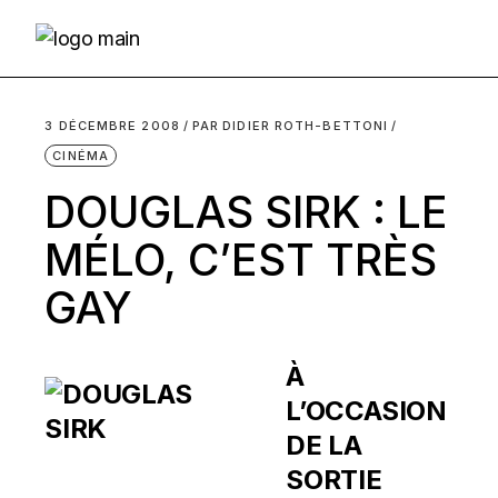
Skip
to
the
content
3 DÉCEMBRE 2008
PAR
DIDIER ROTH-BETTONI
CINÉMA
DOUGLAS SIRK : LE
MÉLO, C’EST TRÈS
GAY
À
L’OCCASION
DE LA
SORTIE