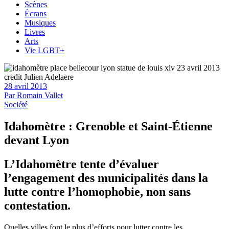
Scènes
Écrans
Musiques
Livres
Arts
Vie LGBT+
28 avril 2013
Par
Romain Vallet
Société
Idahomètre : Grenoble et Saint-Étienne
devant Lyon
L’Idahomètre tente d’évaluer
l’engagement des municipalités dans la
lutte contre l’homophobie, non sans
contestation.
Quelles villes font le plus d’efforts pour lutter contre les