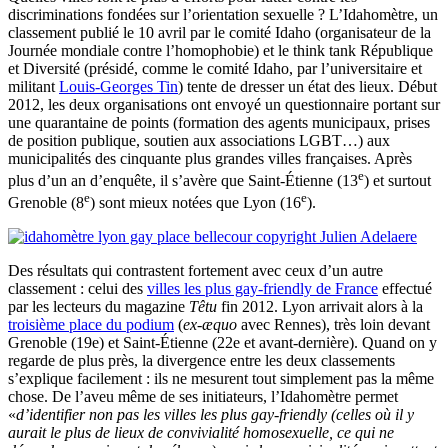
discriminations fondées sur l’orientation sexuelle ? L’Idahomètre, un
classement publié le 10 avril par le comité Idaho (organisateur de la
Journée mondiale contre l’homophobie) et le think tank République
et Diversité (présidé, comme le comité Idaho, par l’universitaire et
militant
Louis-Georges Tin
) tente de dresser un état des lieux. Début
2012, les deux organisations ont envoyé un questionnaire portant sur
une quarantaine de points (formation des agents municipaux, prises
de position publique, soutien aux associations LGBT…) aux
municipalités des cinquante plus grandes villes françaises. Après
e
plus d’un an d’enquête, il s’avère que Saint-Étienne (13
) et surtout
e
e
Grenoble (8
) sont mieux notées que Lyon (16
).
Des résultats qui contrastent fortement avec ceux d’un autre
classement : celui des
villes les plus gay-friendly de France
effectué
par les lecteurs du magazine
Têtu
fin 2012. Lyon arrivait alors à la
troisième place du podium
(
ex-æquo
avec Rennes), très loin devant
Grenoble (19e) et Saint-Étienne (22e et avant-dernière). Quand on y
regarde de plus près, la divergence entre les deux classements
s’explique facilement : ils ne mesurent tout simplement pas la même
chose. De l’aveu même de ses initiateurs, l’Idahomètre permet
«
d’identifier non pas les villes les plus gay-friendly (celles où il y
aurait le plus de lieux de convivialité homosexuelle, ce qui ne