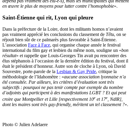
dépend pas vraiment des élu-e-s), mais les municipalités qui mettent
en œuvre le plus de moyens pour lutter contre l’homophobie
».
Saint-Étienne qui rit, Lyon qui pleure
Dans la préfecture de la Loire, dont les militants homos n’avaient
pas vraiment apprécié les conclusions du classement de
Têtu
, on se
réjouit bien sûr de ce palmarès plus favorable à Saint-Étienne.
L’association
Face à Face
, qui organise chaque année le festival
international du film gay et lesbien du même nom, souligne un «
bon
résultat
» et rappelle que Louis-Georges Tin avait pu rencontrer des
élus stéphanois à l’occasion de la dernière édition du festival, dont il
était le président d’honneur. Autre son de cloche à Lyon, où David
Souvestre, porte-parole de la
Lesbian & Gay Pride
, critique la
méthodologie de l’Idahomètre : «
aucune association lyonnaise n’a
été consultée. Par ailleurs, les critères d’évaluation sont très
subjectifs : pourquoi ne pas tenir compte par exemple du nombre
d’adjoints qui participent à des manifestations LGBT ? Et qui peut
e
e
croire que Montpellier et Lille [respectivement 10
et 17
, NdlR],
dont les maires sont très gay-friendly, méritent un tel classement ?
».
Photo © Julien Adelaere