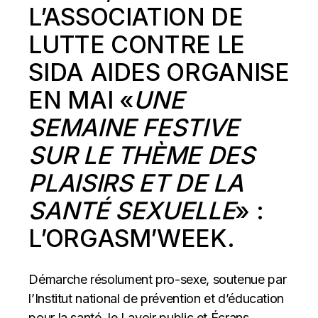
L’ASSOCIATION DE
LUTTE CONTRE LE
SIDA
AIDES
ORGANISE
EN MAI «
UNE
SEMAINE FESTIVE
SUR LE THÈME DES
PLAISIRS ET DE LA
SANTÉ SEXUELLE
» :
L’ORGASM’WEEK.
Démarche résolument pro-sexe, soutenue par
l’Institut national de prévention et d’éducation
pour la santé, le
Lavoir public
et
Écrans