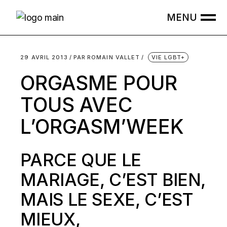
Skip
to
the
content
29 AVRIL 2013
PAR
ROMAIN VALLET
VIE LGBT+
ORGASME POUR
TOUS AVEC
L’ORGASM’WEEK
PARCE QUE LE
MARIAGE, C’EST BIEN,
MAIS LE SEXE, C’EST
MIEUX,