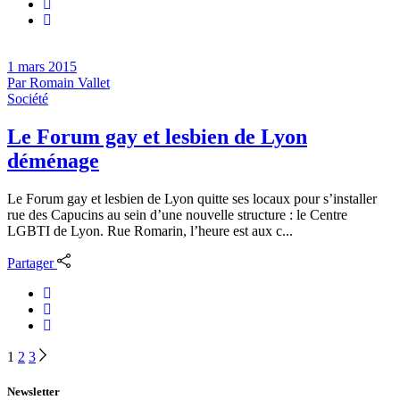
1 mars 2015
Par
Romain Vallet
Société
Le Forum gay et lesbien de Lyon
déménage
Le Forum gay et lesbien de Lyon quitte ses locaux pour s’installer
rue des Capucins au sein d’une nouvelle structure : le Centre
LGBTI de Lyon. Rue Romarin, l’heure est aux c...
Partager
Navigation
1
2
3
des
Newsletter