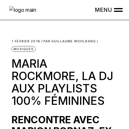
Skip
to
the
content
1 FÉVRIER 2016
PAR
GUILLAUME WOHLBANG
MUSIQUES
MARIA
ROCKMORE, LA DJ
AUX PLAYLISTS
100% FÉMININES
RENCONTRE AVEC