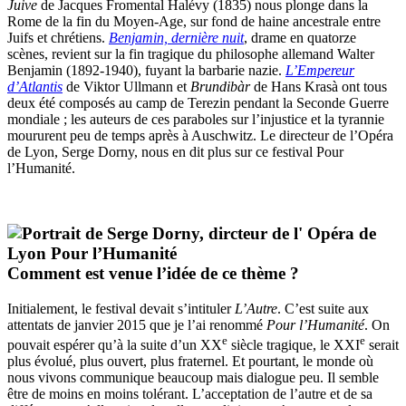
Juive
de Jacques Fromental Halévy (1835) nous plonge dans la
Rome de la fin du Moyen-Age, sur fond de haine ancestrale entre
Juifs et chrétiens.
Benjamin, dernière nuit
, drame en quatorze
scènes, revient sur la fin tragique du philosophe allemand Walter
Benjamin (1892-1940), fuyant la barbarie nazie.
L’Empereur
d’Atlantis
de Viktor Ullmann et
Brundibàr
de Hans Krasà ont tous
deux été composés au camp de Terezin pendant la Seconde Guerre
mondiale ; les auteurs de ces paraboles sur l’injustice et la tyrannie
moururent peu de temps après à Auschwitz. Le directeur de l’Opéra
de Lyon, Serge Dorny, nous en dit plus sur ce festival Pour
l’Humanité.
Comment est venue l’idée de ce thème ?
Initialement, le festival devait s’intituler
L’Autre
. C’est suite aux
attentats de janvier 2015 que je l’ai renommé
Pour l’Humanité
. On
e
e
pouvait espérer qu’à la suite d’un XX
siècle tragique, le XXI
serait
plus évolué, plus ouvert, plus fraternel. Et pourtant, le monde où
nous vivons communique beaucoup mais dialogue peu. Il semble
être de moins en moins tolérant. L’acceptation de l’autre et de sa