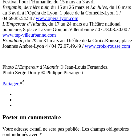
Festival Pour l’Humanité, du 15 mars au 3 avril
Benjamin, dernière nuit
,
du 15 au 26 mars et
La Juive
, du 16 mars
au 3 avril à l’Opéra de Lyon, 1 place de la Comédie-Lyon 1 /
04.69.85.54.54 /
www.opera-lyon.com
L’Empereur d’Atlantis,
du 17 au 24 mars au Théâtre national
populaire, 8 place Lazare Goujon-Villeurbanne / 07.78.03.30.00 /
www.tnp-villeurbanne.com
Brundibár
, du 29 au 31 mars au Théâtre de la Croix-Rousse, place
Joannès Ambre-Lyon 4 / 04.72.07.49.49 /
www.croix-rousse.com
Photo
L’Empereur d’Atlantis
© Jean-Louis Fernandez
Photo Serge Dorny © Philippe Pierangeli
Partager
Poster un commentaire
Votre adresse e-mail ne sera pas publiée.
Les champs obligatoires
sont indiqués avec
*