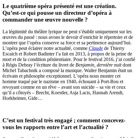
Le quatrième opéra présenté est une création.
Qu’est-ce qui pousse un directeur d’opéra à
commander une œuvre nouvelle ?
La légitimité du théâtre lyrique ne peut s’établir uniquement sur les
œuvres du passé : nous avons le devoir d’enrichir le répertoire et de
montrer que l’opéra conserve sa force et sa pertinence aujourd’hui.
L’opéra peut éclairer notre actualité, comme
Claude
de Thierry
Escaich et Robert Badinter l’a fait en 2013, à propos de la peine de
mort et de la condition pénitentiaire. Pour le festival 2016, j’ai confié
à Régis Debray l’écriture du livret de
Benjamin, dernière nuit
dont
Michel Tabachnik a composé la musique. Walter Benjamin était un
écrivain et philosophe exceptionnel. L’opéra nous montre cet
homme traqué par le nazisme en 1940, échouant à Port-Bou et
revoyant comme en un rêve – avant son suicide – sa vie et ceux
qu’il a côtoyés – Brecht, Koestler, Asja Lacis, Hannah Arendt,
Horkheimer, Gide…
C’est un festival très engagé ; comment concevez-
vous les rapports entre l’art et l’actualité ?