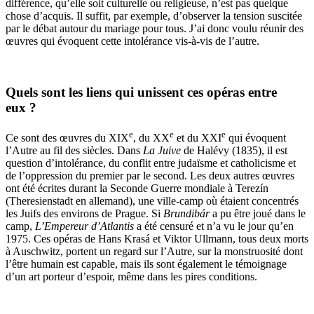
différence, qu’elle soit culturelle ou religieuse, n’est pas quelque
chose d’acquis. Il suffit, par exemple, d’observer la tension suscitée
par le débat autour du mariage pour tous. J’ai donc voulu réunir des
œuvres qui évoquent cette intolérance vis-à-vis de l’autre.
Quels sont les liens qui unissent ces opéras entre
eux ?
e
e
e
Ce sont des œuvres du XIX
, du XX
et du XXI
qui évoquent
l’Autre au fil des siècles. Dans
La Juive
de Halévy (1835), il est
question d’intolérance, du conflit entre judaïsme et catholicisme et
de l’oppression du premier par le second. Les deux autres œuvres
ont été écrites durant la Seconde Guerre mondiale à Terezín
(Theresienstadt en allemand), une ville-camp où étaient concentrés
les Juifs des environs de Prague. Si
Brundibár
a pu être joué dans le
camp,
L’Empereur d’Atlantis
a été censuré et n’a vu le jour qu’en
1975. Ces opéras de Hans Krasá et Viktor Ullmann, tous deux morts
à Auschwitz, portent un regard sur l’Autre, sur la monstruosité dont
l’être humain est capable, mais ils sont également le témoignage
d’un art porteur d’espoir, même dans les pires conditions.