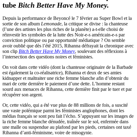
tube
Bitch Better Have My Money.
Depuis la performance de Beyoncé le 7 février au Super Bowl et la
sortie de son album
Lemonade
, la critique se divise : la chanteuse
(l’une des artistes les plus riches de la planète) a-t-elle choisi de
réinvestir les symboles de la lutte des Noir-e-s américain-e-s par
conviction politique ou par opportunité médiatique ? On semble
avoir oublié que dès l’été 2015, Rihanna défrayait la chronique avec
son clip
Bitch Better Have My Money
, soulevant des réflexions à
l’intersection des questions noires et féministes.
On voit dans cette vidéo (dont la chanteuse originaire de la Barbade
est également la co-réalisatrice), Rihanna et deux de ses amies
kidnapper et maltraiter une riche femme blanche afin d’obtenir du
mari de cette dernière le paiement d’une dette. L’homme restant
sourd aux menaces de Rihanna, cette dernière finit par le tuer et par
récupérer son argent.
Or, cette vidéo, qui a été vue plus de 88 millions de fois, a suscité
une vaste polémique parmi les féministes anglophones, dont les
médias français se sont peu fait l’écho. S’appuyant sur les images de
la riche femme blanche dénudée, traînée sur le sol, enfermée dans
une malle ou suspendue au plafond par les pieds, certaines ont taxé
Rihanna d’anti-féminisme, voire de misogynie.