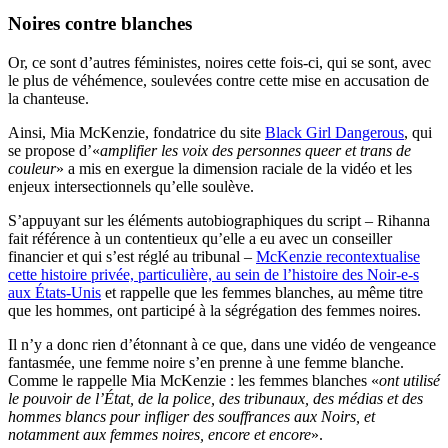
Noires contre blanches
Or, ce sont d’autres féministes, noires cette fois-ci, qui se sont, avec
le plus de véhémence, soulevées contre cette mise en accusation de
la chanteuse.
Ainsi, Mia McKenzie, fondatrice du site
Black Girl Dangerous
, qui
se propose d’«
amplifier les voix des personnes queer et trans de
couleur
» a mis en exergue la dimension raciale de la vidéo et les
enjeux intersectionnels qu’elle soulève.
S’appuyant sur les éléments autobiographiques du script – Rihanna
fait référence à un contentieux qu’elle a eu avec un conseiller
financier et qui s’est réglé au tribunal –
McKenzie recontextualise
cette histoire privée, particulière, au sein de l’histoire des Noir-e-s
aux États-Unis
et rappelle que les femmes blanches, au même titre
que les hommes, ont participé à la ségrégation des femmes noires.
Il n’y a donc rien d’étonnant à ce que, dans une vidéo de vengeance
fantasmée, une femme noire s’en prenne à une femme blanche.
Comme le rappelle Mia McKenzie : les femmes blanches «
ont utilisé
le pouvoir de l’État, de la police, des tribunaux, des médias et des
hommes blancs pour infliger des souffrances aux Noirs, et
notamment aux femmes noires, encore et encore
».