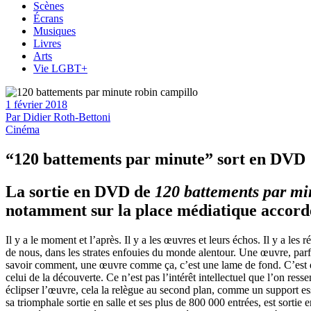
Scènes
Écrans
Musiques
Livres
Arts
Vie LGBT+
1 février 2018
Par
Didier Roth-Bettoni
Cinéma
“120 battements par minute” sort en DVD
La sortie en DVD de
120 battements par mi
notamment sur la place médiatique accordée 
Il y a le moment et l’après. Il y a les œuvres et leurs échos. Il y a les
de nous, dans les strates enfouies du monde alentour. Une œuvre, parfo
savoir comment, une œuvre comme ça, c’est une lame de fond. C’est quel
celui de la découverte. Ce n’est pas l’intérêt intellectuel que l’on res
éclipser l’œuvre, cela la relègue au second plan, comme un support esse
sa triomphale sortie en salle et ses plus de 800 000 entrées, est sortie